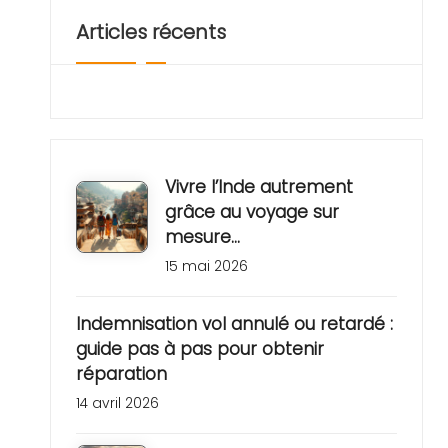
a
Articles récents
s
e
j
o
Vivre l’Inde autrement
grâce au voyage sur
u
mesure…
r
15 mai 2026
s
Indemnisation vol annulé ou retardé :
guide pas à pas pour obtenir
réparation
14 avril 2026