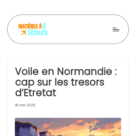
Skip
to
content
M
a
ti
Voile en Normandie :
e
cap sur les tresors
r
d’Etretat
e
s
18 mai 2025
a
s